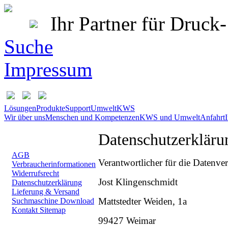
Ihr Partner für Druc
Suche
Impressum
Lösungen
Produkte
Support
Umwelt
KWS
Wir über uns
Menschen und Kompetenzen
KWS und Umwelt
Anfahrt
Datenschutzerkläru
AGB
Verantwortlicher für die Datenver
Verbraucherinformationen
Widerrufsrecht
Jost Klingenschmidt
Datenschutzerklärung
Lieferung & Versand
Mattstedter Weiden, 1a
Suchmaschine
Download
Kontakt
Sitemap
99427 Weimar